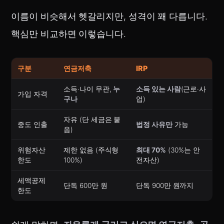
이름이 비슷해서 헷갈리지만, 성격이 꽤 다릅니다.
핵심만 비교하면 이렇습니다.
구분
연금저축
IRP
소득·나이 무관,
누
소득 있는 사람
(근로·사
가입 자격
구나
업)
자유 (단 세금은 붙
중도 인출
법정 사유만
가능
음)
위험자산
제한 없음 (주식형
최대 70%
(30%는 안
한도
100%)
전자산)
세액공제
단독 600만 원
단독 900만 원까지
한도